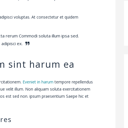
adipisci voluptas. At consectetur et quidem
icta rerum Commodi soluta illum ipsa sed.
adipisci ex.
am sint harum ea
citationem.
Eveniet in harum
tempore repellendus
ue velit illum. Non aliquam soluta exercitationem
os est sed non. ipsum praesentium Saepe hic et
ores