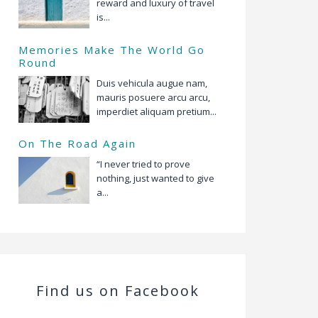
reward and luxury of travel
is...
Memories Make The World Go
Round
Duis vehicula augue nam,
mauris posuere arcu arcu,
imperdiet aliquam pretium...
On The Road Again
“I never tried to prove
nothing, just wanted to give
a...
Find us on Facebook