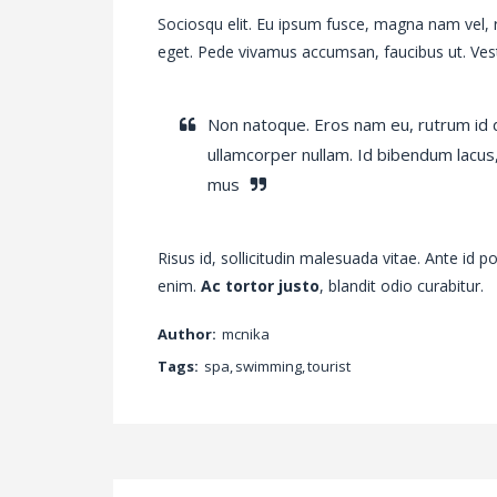
Sociosqu elit. Eu ipsum fusce, magna nam vel, r
eget. Pede vivamus accumsan, faucibus ut. Vest
Non natoque. Eros nam eu, rutrum id 
ullamcorper nullam. Id bibendum lacus
mus
Risus id, sollicitudin malesuada vitae. Ante id p
enim.
Ac tortor justo
, blandit odio curabitur.
Author:
mcnika
Tags:
spa
,
swimming
,
tourist