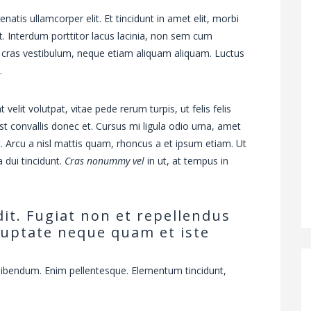
natis ullamcorper elit. Et tincidunt in amet elit, morbi
. Interdum porttitor lacus lacinia, non sem cum
 cras vestibulum, neque etiam aliquam aliquam. Luctus
.
velit volutpat, vitae pede rerum turpis, ut felis felis
st convallis donec et. Cursus mi ligula odio urna, amet
t. Arcu a nisl mattis quam, rhoncus a et ipsum etiam. Ut
 dui tincidunt.
Cras nonummy vel
in ut, at tempus in
it. Fugiat non et repellendus
luptate neque quam et iste
 bibendum. Enim pellentesque. Elementum tincidunt,