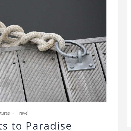
tures
Travel
ts to Paradise