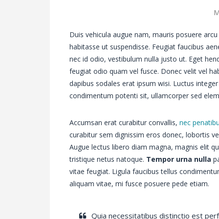
M
Duis vehicula augue nam, mauris posuere arcu 
habitasse ut suspendisse. Feugiat faucibus aen
nec id odio, vestibulum nulla justo ut. Eget hen
feugiat odio quam vel fusce. Donec velit vel
dapibus sodales erat ipsum wisi. Luctus integer
condimentum potenti sit, ullamcorper sed el
Accumsan erat curabitur convallis,
nec penatib
curabitur sem dignissim eros donec, lobortis ve
Augue lectus libero diam magna, magnis elit q
tristique netus natoque.
Tempor urna nulla
pa
vitae feugiat. Ligula faucibus tellus condimentu
aliquam vitae, mi fusce posuere pede etiam.
Quia necessitatibus distinctio est per