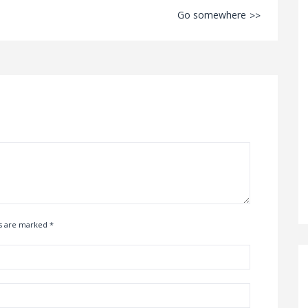
Go somewhere
ds are marked
*