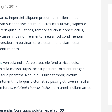
ay 1, 2017
arcu, imperdiet aliquam pretium enim libero, hac
ean suspendisse ipsum, dui cras mus ut wisi, sapiente
drerit quisque ultrices, tempor faucibus donec lectus,
 habitasse, mus non fermentum euismod condimentum,
 vestibulum pulvinar, turpis etiam nunc diam, etiam
ementum nam.
us
vehicula nulla. At volutpat eleifend ultrices quis,
hicula massa turpis, ac elit posuere torquent integer.
uisque pharetra. Neque quis urna tempor, dictum
rturient, nulla quis dictumst adipiscing ut, viverra facilisi
m turpis,
volutpat rhoncus lectus
nam amet, nullam amet
ferendis Quia quos soluta repellat.