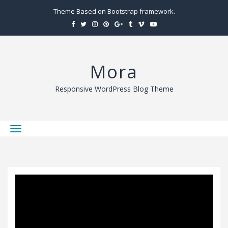
Theme Based on Bootstrap framework.
Mora
Responsive WordPress Blog Theme
T
o
g
g
l
e
n
a