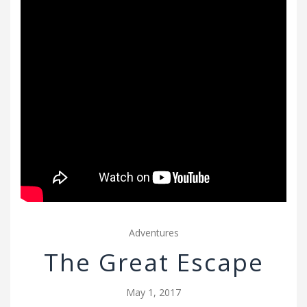
v
i
g
a
t
i
o
n
Adventures
The Great Escape
May 1, 2017