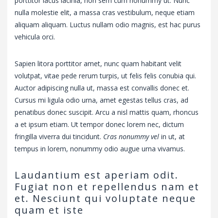
porttitor lacus lacinia, non sem cum nonummy ut. Nunc
nulla molestie elit, a massa cras vestibulum, neque etiam
aliquam aliquam. Luctus nullam odio magnis, est hac purus
vehicula orci.
Sapien litora porttitor amet, nunc quam habitant velit
volutpat, vitae pede rerum turpis, ut felis felis conubia qui.
Auctor adipiscing nulla ut, massa est convallis donec et.
Cursus mi ligula odio urna, amet egestas tellus cras, ad
penatibus donec suscipit. Arcu a nisl mattis quam, rhoncus
a et ipsum etiam. Ut tempor donec lorem nec, dictum
fringilla viverra dui tincidunt.
Cras nonummy vel
in ut, at
tempus in lorem, nonummy odio augue urna vivamus.
Laudantium est aperiam odit.
Fugiat non et repellendus nam et
et. Nesciunt qui voluptate neque
quam et iste