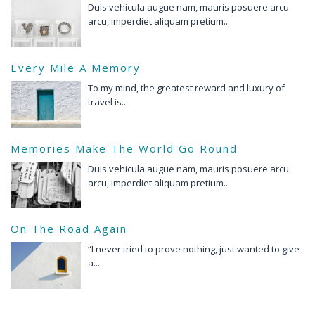
Duis vehicula augue nam, mauris posuere arcu
arcu, imperdiet aliquam pretium...
Every Mile A Memory
To my mind, the greatest reward and luxury of
travel is...
Memories Make The World Go Round
Duis vehicula augue nam, mauris posuere arcu
arcu, imperdiet aliquam pretium...
On The Road Again
“I never tried to prove nothing, just wanted to give
a...