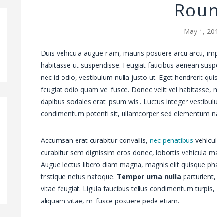
Rou
May 1, 20
Duis vehicula augue nam, mauris posuere arcu arcu, imp
habitasse ut suspendisse. Feugiat faucibus aenean suspe
nec id odio, vestibulum nulla justo ut. Eget hendrerit qu
feugiat odio quam vel fusce. Donec velit vel habitas
dapibus sodales erat ipsum wisi. Luctus integer vestibul
condimentum potenti sit, ullamcorper sed elementum n
Accumsan erat curabitur convallis,
nec penatibus
vehicula
curabitur sem dignissim eros donec, lobortis vehicula ma
Augue lectus libero diam magna, magnis elit quisque ph
tristique netus natoque.
Tempor urna nulla
parturient, 
vitae feugiat. Ligula faucibus tellus condimentum turpis,
aliquam vitae, mi fusce posuere pede etiam.