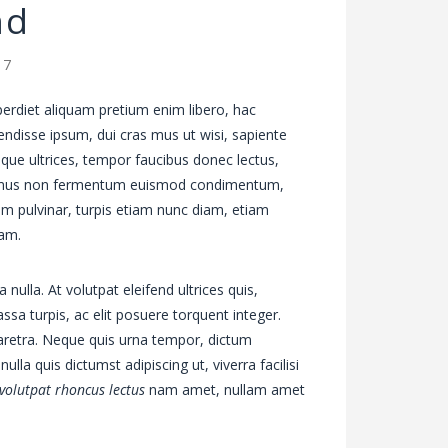
nd
17
erdiet aliquam pretium enim libero, hac
ndisse ipsum, dui cras mus ut wisi, sapiente
isque ultrices, tempor faucibus donec lectus,
se, mus non fermentum euismod condimentum,
um pulvinar, turpis etiam nunc diam, etiam
am.
 nulla. At volutpat eleifend ultrices quis,
ssa turpis, ac elit posuere torquent integer.
aretra. Neque quis urna tempor, dictum
nulla quis dictumst adipiscing ut, viverra facilisi
volutpat rhoncus lectus
nam amet, nullam amet