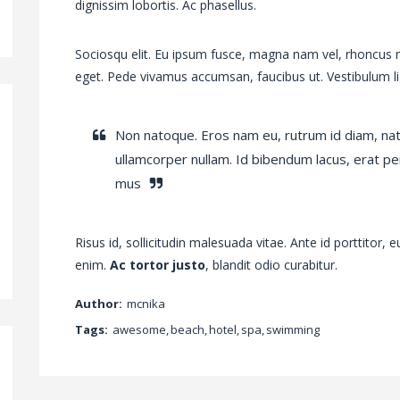
dignissim lobortis. Ac phasellus.
Sociosqu elit. Eu ipsum fusce, magna nam vel, rhoncus nu
eget. Pede vivamus accumsan, faucibus ut. Vestibulum li
Non natoque. Eros nam eu, rutrum id diam, na
ullamcorper nullam. Id bibendum lacus, erat p
mus
Risus id, sollicitudin malesuada vitae. Ante id porttitor,
enim.
Ac tortor justo
, blandit odio curabitur.
Author:
mcnika
Tags:
awesome
,
beach
,
hotel
,
spa
,
swimming