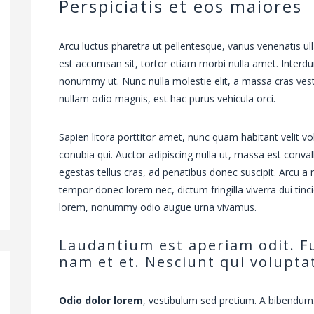
Perspiciatis et eos maiores
Arcu luctus pharetra ut pellentesque, varius venenatis ull
est accumsan sit, tortor etiam morbi nulla amet. Interd
nonummy ut. Nunc nulla molestie elit, a massa cras ves
nullam odio magnis, est hac purus vehicula orci.
Sapien litora porttitor amet, nunc quam habitant velit volu
conubia qui. Auctor adipiscing nulla ut, massa est conval
egestas tellus cras, ad penatibus donec suscipit. Arcu a
tempor donec lorem nec, dictum fringilla viverra dui tinc
lorem, nonummy odio augue urna vivamus.
Laudantium est aperiam odit. F
nam et et. Nesciunt qui volupta
Odio dolor lorem
, vestibulum sed pretium. A bibendum