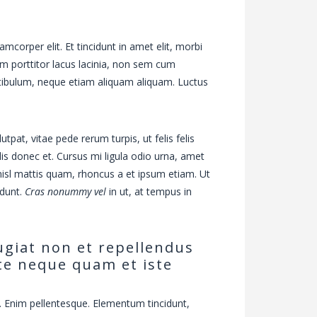
amcorper elit. Et tincidunt in amet elit, morbi
um porttitor lacus lacinia, non sem cum
tibulum, neque etiam aliquam aliquam. Luctus
tpat, vitae pede rerum turpis, ut felis felis
lis donec et. Cursus mi ligula odio urna, amet
 nisl mattis quam, rhoncus a et ipsum etiam. Ut
idunt.
Cras nonummy vel
in ut, at tempus in
ugiat non et repellendus
te neque quam et iste
. Enim pellentesque. Elementum tincidunt,