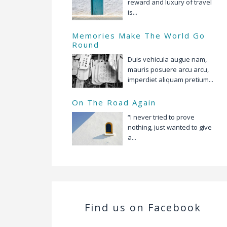
reward and luxury of travel
is...
Memories Make The World Go
Round
Duis vehicula augue nam,
mauris posuere arcu arcu,
imperdiet aliquam pretium...
On The Road Again
“I never tried to prove
nothing, just wanted to give
a...
Find us on Facebook