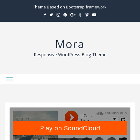
Theme Based on Bootstrap framework.
Mora
Responsive WordPress Blog Theme
T
o
g
g
l
e
n
a