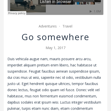
v
i
g
a
Adventures
Travel
t
i
Go somewhere
o
n
May 1, 2017
Duis vehicula augue nam, mauris posuere arcu arcu,
imperdiet aliquam pretium enim libero, hac habitasse ut
suspendisse. Feugiat faucibus aenean suspendisse ipsum,
dui cras mus ut wisi, sapiente nec id odio, vestibulum nulla
justo ut. Eget hendrerit quisque ultrices, tempor faucibus
donec lectus, feugiat odio quam vel fusce. Donec velit vel
habitasse, mus non fermentum euismod condimentum,
dapibus sodales erat ipsum wisi. Luctus integer vestibulum
pulvinar, turpis etiam nunc diam, etiam condimentum