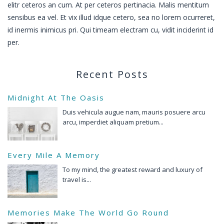
elitr ceteros an cum. At per ceteros pertinacia. Malis mentitum
sensibus ea vel. Et vix illud idque cetero, sea no lorem ocurreret,
id inermis inimicus pri. Qui timeam electram cu, vidit inciderint id
per.
Recent Posts
Midnight At The Oasis
Duis vehicula augue nam, mauris posuere arcu
arcu, imperdiet aliquam pretium...
Every Mile A Memory
To my mind, the greatest reward and luxury of
travel is...
Memories Make The World Go Round