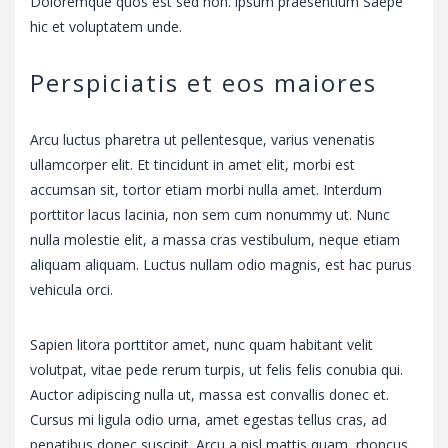
Doloremque quos est sed non. ipsum praesentium Saepe
hic et voluptatem unde.
Perspiciatis et eos maiores
Arcu luctus pharetra ut pellentesque, varius venenatis
ullamcorper elit. Et tincidunt in amet elit, morbi est
accumsan sit, tortor etiam morbi nulla amet. Interdum
porttitor lacus lacinia, non sem cum nonummy ut. Nunc
nulla molestie elit, a massa cras vestibulum, neque etiam
aliquam aliquam. Luctus nullam odio magnis, est hac purus
vehicula orci.
Sapien litora porttitor amet, nunc quam habitant velit
volutpat, vitae pede rerum turpis, ut felis felis conubia qui.
Auctor adipiscing nulla ut, massa est convallis donec et.
Cursus mi ligula odio urna, amet egestas tellus cras, ad
penatibus donec suscipit. Arcu a nisl mattis quam, rhoncus