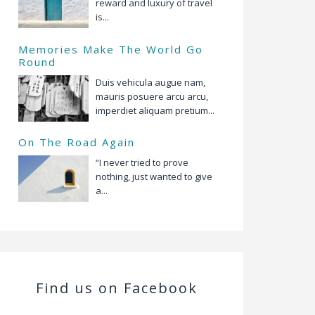
reward and luxury of travel
is...
Memories Make The World Go
Round
Duis vehicula augue nam,
mauris posuere arcu arcu,
imperdiet aliquam pretium...
On The Road Again
“I never tried to prove
nothing, just wanted to give
a...
Find us on Facebook