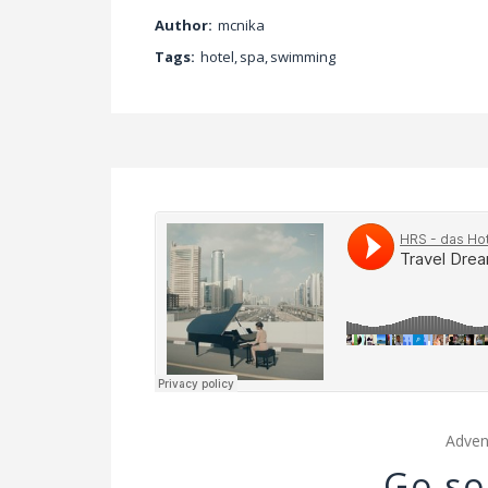
Author:
mcnika
Tags:
hotel
,
spa
,
swimming
Adven
Go s