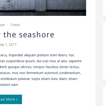
ure
Travel
r the seashore
ay 1, 2017
arcu, imperdiet aliquam pretium enim libero, hac
ean suspendisse ipsum, dui cras mus ut wisi, sapiente
drerit quisque ultrices, tempor faucibus donec lectus,
 habitasse, mus non fermentum euismod condimentum,
 vestibulum pulvinar, turpis etiam nunc diam, etiam
ementum nam.
ead More