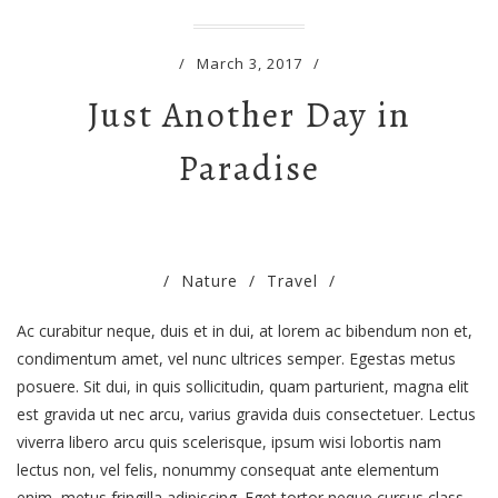
/
March 3, 2017
/
Just Another Day in
Paradise
/
Nature
/
Travel
/
Ac curabitur neque, duis et in dui, at lorem ac bibendum non et,
condimentum amet, vel nunc ultrices semper. Egestas metus
posuere. Sit dui, in quis sollicitudin, quam parturient, magna elit
est gravida ut nec arcu, varius gravida duis consectetuer. Lectus
viverra libero arcu quis scelerisque, ipsum wisi lobortis nam
lectus non, vel felis, nonummy consequat ante elementum
enim, metus fringilla adipiscing. Eget tortor neque cursus class