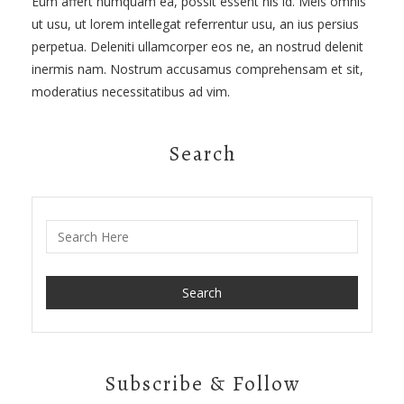
Eum affert numquam ea, possit essent his id. Meis omnis
ut usu, ut lorem intellegat referrentur usu, an ius persius
perpetua. Deleniti ullamcorper eos ne, an nostrud delenit
inermis nam. Nostrum accusamus comprehensam et sit,
moderatius necessitatibus ad vim.
Search
Search for:
Subscribe & Follow