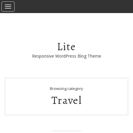
T
o
g
g
l
e
Lite
n
a
Responsive WordPress Blog Theme
v
i
g
a
Browsing category
t
Travel
i
o
n